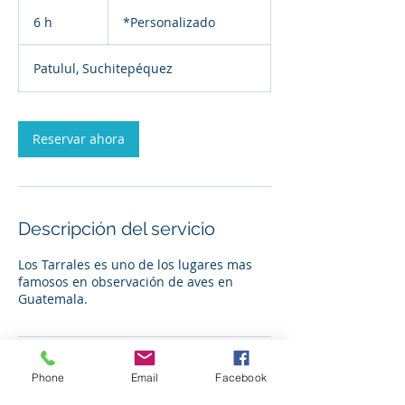
*Personalizado
6 h
6
*Personalizado
h
Patulul, Suchitepéquez
Reservar ahora
Descripción del servicio
Los Tarrales es uno de los lugares mas
famosos en observación de aves en
Guatemala.
Datos de contacto
Phone
Email
Facebook