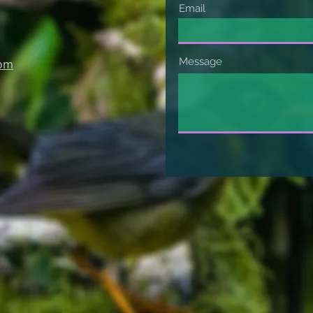
Email
Message
com