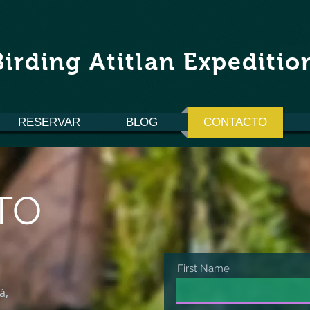
Birding Atitlan Expeditio
RESERVAR
BLOG
CONTACTO
TO
First Name
á,