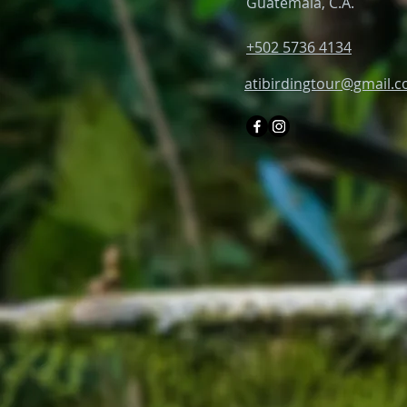
Guatemala, C.A.
+502 5736 4134
atibirdingtour@gmail.