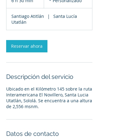
6 h 30 min
6
* Personalizado
h
Santiago Atitlán
|
Santa Lucía
3
Utatlán
0
m
i
Reservar ahora
n
Descripción del servicio
Ubicado en el Kilómetro 145 sobre la ruta
Interamericana El Novillero, Santa Lucia
Utatlán, Sololá. Se encuentra a una altura
de 2,556 msnm.
Datos de contacto