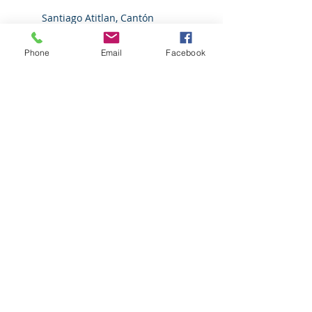
Santiago Atitlan, Cantón
Panabaj, Santiago Atitlán,
Guatemala
Phone
Email
Facebook
+50257364134
atibirdingtour@gmail.com
Reserva Natural Corazón del
Bosque, El Novillero, Santa
Lucía Utatlán, Guatemala
+50257364134
atibirdingtour@gmail.com
Birding Atitlan
Expeditions