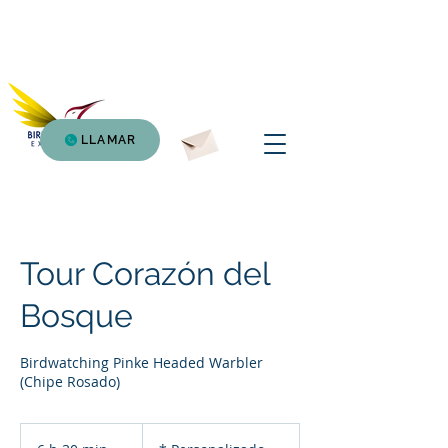
Birding Atitlan
Expedition
LLAMAR
Tour Corazón del
Bosque
Birdwatching Pinke Headed Warbler
(Chipe Rosado)
*
Personalizado