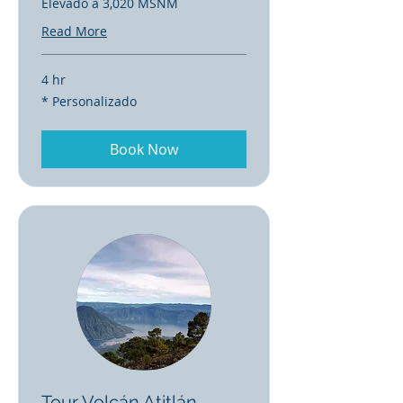
Elevado a 3,020 MSNM
Read More
4 hr
*
* Personalizado
Personalizado
Book Now
Tour Volcán Atitlán