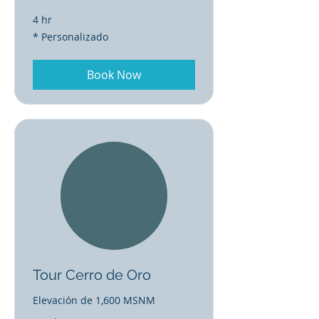
4 hr
*
* Personalizado
Personalizado
Book Now
Tour Cerro de Oro
Elevación de 1,600 MSNM