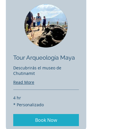
Tour Arqueología Maya
Descubrirás el museo de
Chutinamit
Read More
4 hr
*
* Personalizado
Personalizado
Book Now