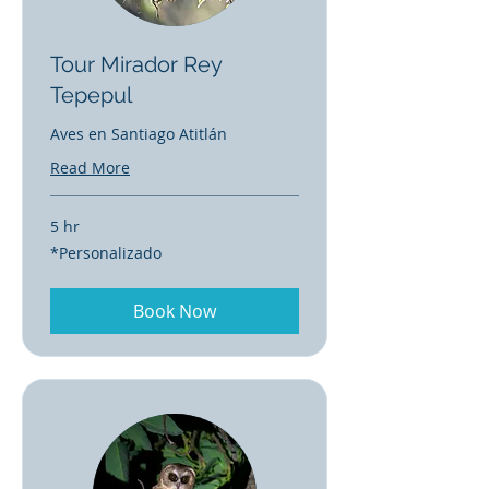
Tour Mirador Rey
Tepepul
Aves en Santiago Atitlán
Read More
5 hr
*Personalizado
*Personalizado
Book Now