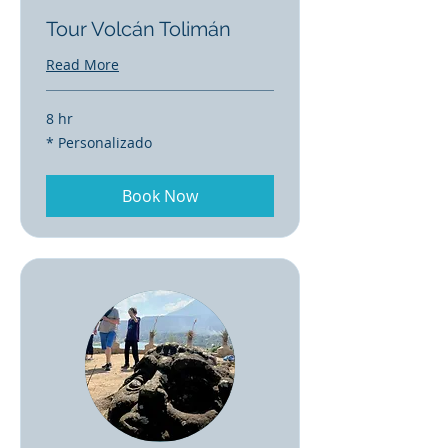
Tour Volcán Tolimán
Read More
8 hr
*
* Personalizado
Personalizado
Book Now