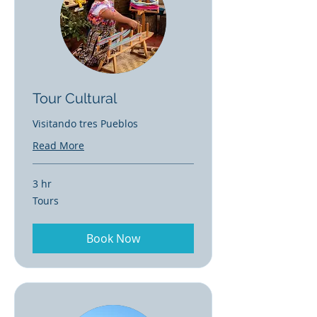
Tour Cultural
Visitando tres Pueblos
Read More
3 hr
Tours
Tours
Book Now