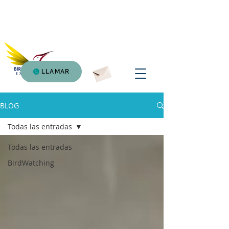
Birding Atitlan
Expedition
LLAMAR
BLOG
Todas las entradas
Todas las entradas
BirdWatching